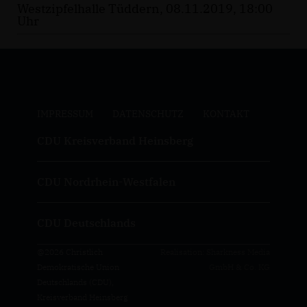
Westzipfelhalle Tüddern, 08.11.2019, 18:00
Uhr
IMPRESSUM
DATENSCHUTZ
KONTAKT
CDU Kreisverband Heinsberg
CDU Nordrhein-Westfalen
CDU Deutschlands
@2026 Christlich
Realisation: Sharkness Media
Demokratische Union
GmbH & Co. KG
Deutschlands (CDU),
Kreisverband Heinsberg