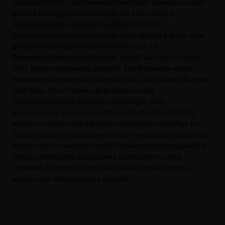
einzelnen Stadt- und Gemeindeverbände kamen aus dem
ganzen Kreisgebiet zusammen, um einen neuen
Kreisvorstand zu wählen. Nachdem die CDU-
Gemeindeverbandsvorsitzende Anna Stelten 8 Jahre dem
geschäftsführenden CDU-Kreisvorstand als
Pressesprecherin angehört hat, wurde sie nun zur stellv.
CDU-Kreisvorsitzenden gewählt. Tim Heinrichs wurde
benannter Vertreter der Jungen Union. Mit Norbert Reyans
und Hans-Peter Cleven als Beisitzer ist der
Gemeindeverband Selfkant im künftigen CDU-
Kreisvorstand sehr stark vertreten. Bernd Krückel MdL
wurde in seinem Amt als Kreisvorsitzender bestätigt. Dr.
Hanno Kehren (Hückelhoven) und Peter London (Erkelenz)
wurden zu den weiteren stellv. Kreisvorsitzenden gewählt.
Dagmar Ohlenforst kandidierte nicht mehr für den
Vorstand. Christoph Kaminski (Geilenkirchen) wurde
erneut zum Schatzmeister gewählt.