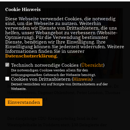
Cookie Hinweis
Diese Webseite verwendet Cookies, die notwendig
sind, um die Webseite zu nutzen. Weiterhin
verwenden wir Dienste von Drittanbietern, die uns
helfen, unser Webangebot zu verbessern (Website-
Optmierung). Für die Verwendung bestimmter
Dienste, benötigen wir Ihre Einwilligung. Ihre
Einwilligung können Sie jederzeit widerrufen. Weitere
Informationen finden Sie in unserer
Datenschutzerklärung
.
Technisch notwendige Cookies (
Übersicht
)
Die notwendigen Cookies werden allein für den
ordnungsgemäßen Gebrauch der Webseite benötigt.
Cookies von Drittanbietern (
Hinweis
)
Derzeit verzichten wir auf Scripte von Drittanbietern auf der
Bernd Krückel MdL, Christoph Kaminski, Anna Steltne, Dr.
Webseite.
Hanno Kehren, Dagmar Ohlenforst, Peter London, Thomas
Schnelle Mdl (v.l.n.r.)
Einverstanden
Der diesjährige CDU-Kreisparteitag fand in der
Westzipfelhalle in Tüddern statt. 138 Delegierte der