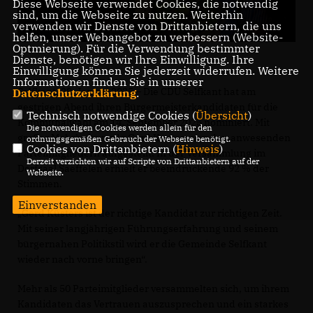
Diese Webseite verwendet Cookies, die notwendig
sind, um die Webseite zu nutzen. Weiterhin
verwenden wir Dienste von Drittanbietern, die uns
helfen, unser Webangebot zu verbessern (Website-
Optmierung). Für die Verwendung bestimmter
Dienste, benötigen wir Ihre Einwilligung. Ihre
Einwilligung können Sie jederzeit widerrufen. Weitere
Informationen finden Sie in unserer
Selfkant, 29. Januar 2025 – Die CDU Selfkant hat am
Datenschutzerklärung
.
gestrigen Abend ihren Bürgermeisterkandidaten für die
Technisch notwendige Cookies (
Übersicht
)
Kommunalwahl am 14. September 2025 nominiert. Mit
Die notwendigen Cookies werden allein für den
großer Mehrheit wurde Gerd Küsters von den anwesenden
ordnungsgemäßen Gebrauch der Webseite benötigt.
Cookies von Drittanbietern (
Hinweis
)
Parteimitgliedern aufgestellt. In der Versammlung im
Derzeit verzichten wir auf Scripte von Drittanbietern auf der
Dorfsaal Saeffelen erhielt er beeindruckende 92 % der
Webseite.
Stimmen.
Einverstanden
Gerd Küsters ist der richtige Kandidat zur richtigen Zeit.
Mit seiner langjährigen Führungserfahrung und seinem
bürgernahen Politikstil wird er die Gemeinde Selfkant
wieder nach vorne bringen“.
Mehr als 50 Parteimitglieder versammelten sich, um ihrem
Kandidaten das Vertrauen auszusprechen und ein starkes