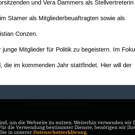
orsitzenden und Vera Dammers als Stellvertreterin
Tim Stamer als Mitgliederbeuaftragten sowie als
istian Conzen
.
r junge Mitglieder für Politik zu begeistern. Im Fok
die im kommenden Jahr stattfindet. Hier will der
CDU Kreisverband Heinsberg
CDU Nordrhein-Westfalen
nd, um die Webseite zu nutzen. Weiterhin verwenden wir Di
r die Verwendung bestimmter Dienste, benötigen wir Ihre 
 Sie in unserer
Datenschutzerklärung
.