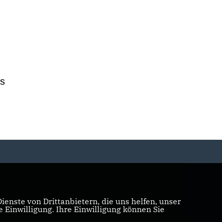
us
enste von Drittanbietern, die uns helfen, unser
Einwilligung. Ihre Einwilligung können Sie