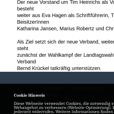
Der ne
ue Vorstand um Tim Heinrichs als V
besteht
weiter aus Eva Hagen als Schriftführerin, 
BeisitzerInnen
Katharina Jansen, Marius Robertz und Chr
A
ls Ziel setzt sich der neue Verband, weite
steht
zunächst der Wahlkampf der Landtagswahl, 
Verband
Bernd Krückel tatkräftig unterstützen.
IMPRESSUM
DATENSCHUTZ
KONTAKT
Cookie Hinweis
Diese Webseite verwendet Cookies, die notwendig si
Webangebot zu verbessern (Website-Optmierung). Fü
jederzeit widerrufen. Weitere Informationen finden