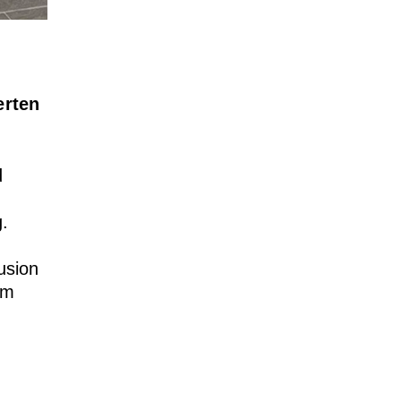
erten
d
g.
usion
am