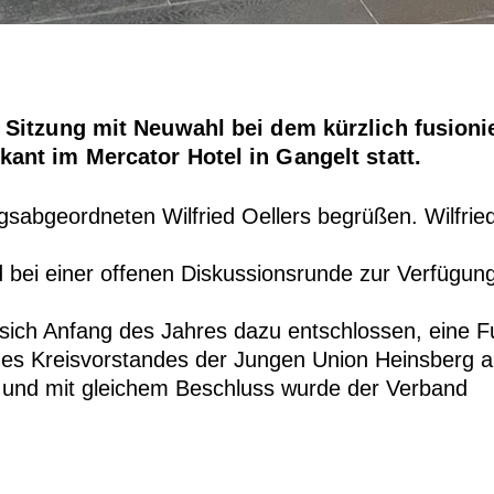
 Sitzung mit Neuwahl bei dem kürzlich fusioni
kant im Mercator Hotel in Gangelt st
att.
sabgeordneten Wilfried Oellers begrüßen. Wilfrie
d bei einer offenen Diskussionsrunde zur Verfügun
sich Anfang des J
ahres da
zu entschlossen, eine F
des
Kreisvorstandes
der
Jungen
Union
Heinsberg
 und mit gleichem Beschluss wurde der Verband