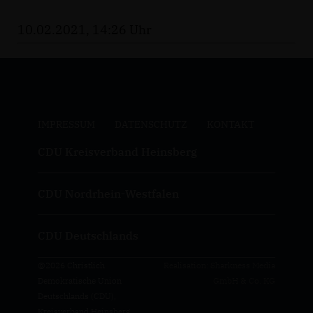
10.02.2021, 14:26 Uhr
IMPRESSUM
DATENSCHUTZ
KONTAKT
CDU Kreisverband Heinsberg
CDU Nordrhein-Westfalen
CDU Deutschlands
@2026 Christlich
Realisation: Sharkness Media
Demokratische Union
GmbH & Co. KG
Deutschlands (CDU),
Kreisverband Heinsberg