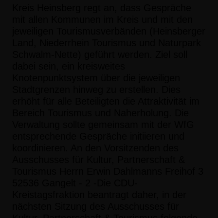
Kreis Heinsberg regt an, dass G
espräche
mit allen Kommunen im
Kreis und mit den
jeweiligen Tourismusverbänden (He
insberger
Land, Niederrhein
Tourismus und Naturpark
Schwalm-Nette) geführt werd
en. Ziel soll
dabei sein, ein
kreisweites
Knotenpunktsystem über die jeweiligen
S
tadtgrenzen hinweg zu erstellen.
Dies
erhöht für alle Beteiligten die Attraktivität
im
Bereich Tourismus und Naherholung.
Die
Verwaltung sollte gemeinsam mit der WfG
entspre
chende Gespräche initiieren und
koordinieren.
An den Vorsitzenden
des
Ausschusses für Kultur, Partnerschaft &
Tourism
us
Herrn Erwin Dahlmanns
Freihof 3
52536 Gangelt
- 2 -
Die CDU-
Kreistagsfraktion
beantragt
daher, in der
nächsten Sitzung des Ausschusses
für
Kultur, Partnerschaft & Tourismus folgende