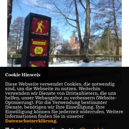
Cookie Hinweis
Diese Webseite verwendet Cookies, die notwendig
sind, um die Webseite zu nutzen. Weiterhin
Wanderknotenpunkt am Gondelweiher in Wassenberg
verwenden wir Dienste von Drittanbietern, die uns
helfen, unser Webangebot zu verbessern (Website-
Optmierung). Für die Verwendung bestimmter
Dienste, benötigen wir Ihre Einwilligung. Ihre
Die Corona-Pandemie hat uns deutlich
Einwilligung können Sie jederzeit widerrufen. Weitere
Informationen finden Sie in unserer
aufgezeigt, we
lchen hohen Stellenwert die
Datenschutzerklärung
.
Naherholung und die Möglichkeiten der