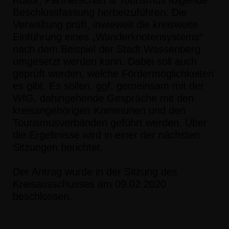
Besc
hlussfassung herbeizuführen:
Die
Verwaltung prüft, inwieweit die kreisweite
Einf
ührung eines
Wanderknotensystems“
nach dem Beispiel der Stadt W
assenberg
umgesetzt werden kann. Dabei soll auch
geprüft werd
en, welche
Fördermöglichkeiten
es gibt. Es sollen, ggf. gemein
sam mit der
WfG,
dahingehende Gespräche mit den
kreisangehörigen Kom
munen und den
Tourismusverbänden geführt werden. Über
die Ergebni
sse wird in einer
der nächsten
Sitzungen berichtet.
Der Antrag wurde in der Sitzung des
Kreisausschusses am 09.02.2020
beschlossen.